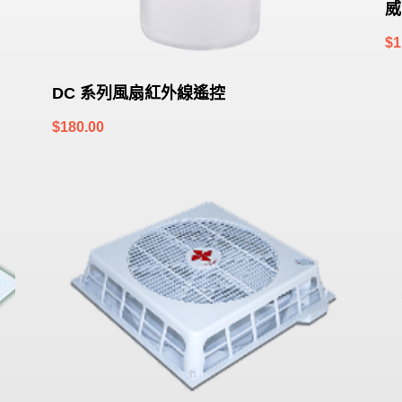
威
$
1
DC 系列風扇紅外線遙控
$
180.00