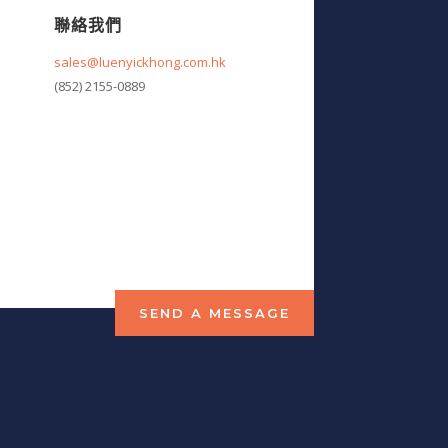
聯絡我們
sales@luenyickhong.com.hk
(852) 2155-0889
SEND A MESSAGE