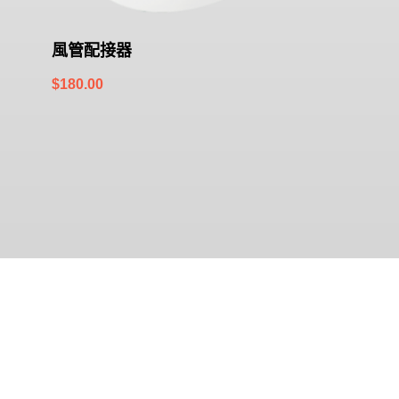
風管配接器
$
180.00