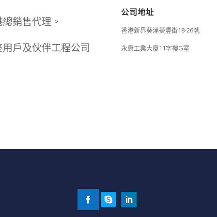
公司地址
港總銷售代理。
香港新界葵涌葵豐街18-26號
終用戶及伙伴工程公司
永康工業大廈11字樓G室