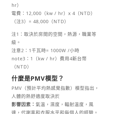
hr）
電費：12,000（kw / hr）x 4（NTD）
（注3）= 48,000（NTD）
注1：取決於房間的空間，熱源，職業等
級。
注意2：1千瓦時= 1000W /小時
note3：1（kw / hr）費用4新台幣
（NTD）
什麼是PMV模型？
PMV（預計平均熱感覺指數）模型指出，
人體的熱舒適度取決於
影響因素：
氣溫，濕度，輻射溫度，風
速，代謝率和衣服水平和每個人的經驗。