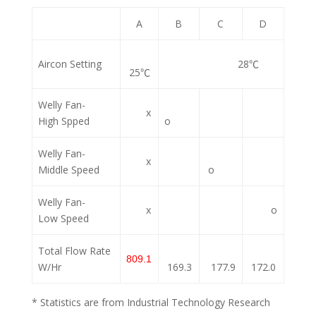
A
B
C
D
Aircon Setting
28℃
25℃
Welly Fan-
x
High Spped
o
Welly Fan-
x
Middle Speed
o
Welly Fan-
x
o
Low Speed
Total Flow Rate
809.1
W/Hr
169.3
177.9
172.0
* Statistics are from Industrial Technology Research